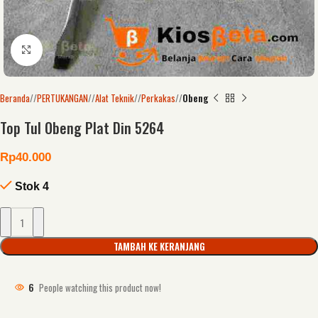
Click to enlarge
Beranda
/
PERTUKANGAN
/
Alat Teknik
/
Perkakas
/
Obeng
Top Tul Obeng Plat Din 5264
Rp
40.000
Stok 4
TAMBAH KE KERANJANG
6
People watching this product now!