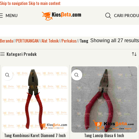
Skip to navigation
Skip to main content
MENU
CARI PROD
Beranda
/
PERTUKANGAN
/
Alat Teknik
/
Perkakas
/
Tang
Showing all 27 results
Kategori Produk
Tang Kombinasi Karet Diamond 7 Inch
Tang Lancip Biasa 6 Inch