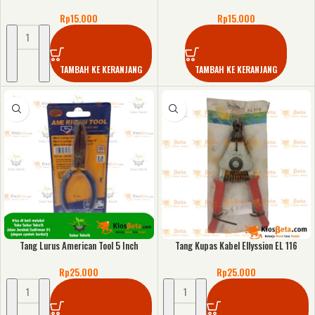
Rp
15.000
Rp
15.000
TAMBAH KE KERANJANG
TAMBAH KE KERANJANG
Tang Lurus American Tool 5 Inch
Tang Kupas Kabel Ellyssion EL 116
Rp
25.000
Rp
25.000