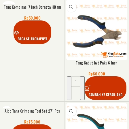
Tang Kombinasi 7 Inch Corneta Hitam
KOSONG
Rp
50.000
BACA SELENGKAPNYA
Tang Cabut Iwt Paku 6 Inch
Rp
60.000
TAMBAH KE KERANJANG
Aldo Tang Crimping Tool Set 271 Pcs
Rp
75.000