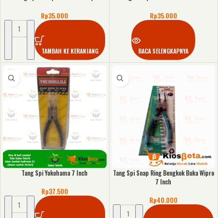
Rp
35.000
Rp
35.000
TAMBAH KE KERANJANG
BACA SELENGKAPNYA
Tang Spi Yokohama 7 Inch
Tang Spi Snap Ring Bengkok Buka Wipro
7 Inch
Rp
37.500
Rp
40.000